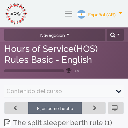
Español (AR)
Navegación
Hours of Service(HOS)
Rules Basic - English
0 %
Contenido del curso
Fijar como hecho
The split sleeper berth rule (1)