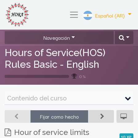
Español (AR)
Navegación
Hours of Service(HOS)
Rules Basic - English
0 %
Contenido del curso
Fijar como hecho
Hour of service limits
10
XP